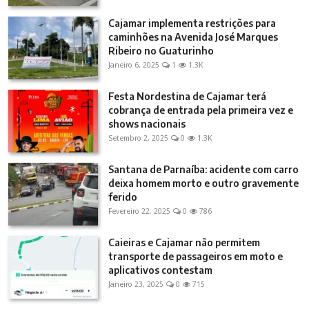
Cajamar implementa restrições para
caminhões na Avenida José Marques
Ribeiro no Guaturinho
Janeiro 6, 2025
1
1.3K
Festa Nordestina de Cajamar terá
cobrança de entrada pela primeira vez e
shows nacionais
Setembro 2, 2025
0
1.3K
Santana de Parnaíba: acidente com carro
deixa homem morto e outro gravemente
ferido
Fevereiro 22, 2025
0
786
Caieiras e Cajamar não permitem
transporte de passageiros em moto e
aplicativos contestam
Janeiro 23, 2025
0
715