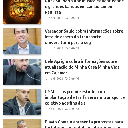
Rock Solidário une música, solidariedade
e grandes bandas em Campo Limpo
Paulista
Julho 8, 2026
0
68
Vereador Saulo cobra informações sobre
lista de espera do transporte
universitário para o seg
Julho 7, 2026
0
43
Lele Aprígio cobra informações sobre
atualização do Minha Casa Minha Vida
em Cajamar
Julho 6, 2026
0
46
Lê Martins propõe estudo para
implantação de tarifa zero no transporte
coletivo aos fins de s
Julho 6, 2026
0
70
Flávio Comajo apresenta propostas para
fortalecer sustentabilidade e inovação