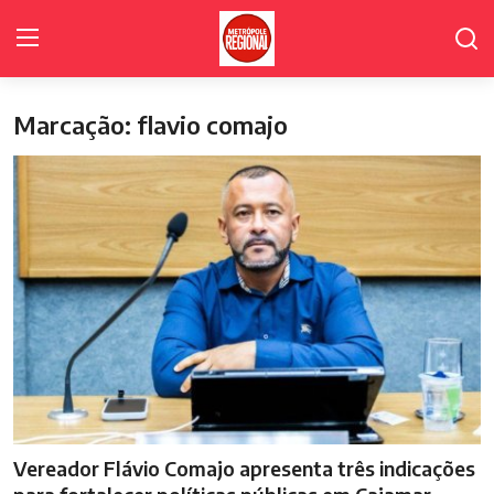
Marcação: flavio comajo
Home Page
Poder Legislativo de Cajamar
Cidades
Fale Conosco
Polícia
Política
Galeria de Fotos
Vereador Flávio Comajo apresenta três indicações