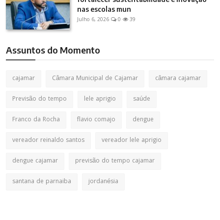
nas escolas mun
Julho 6, 2026
0
39
Assuntos do Momento
cajamar
Câmara Municipal de Cajamar
câmara cajamar
Previsão do tempo
lele aprigio
saúde
Franco da Rocha
flavio comajo
dengue
vereador reinaldo santos
vereador lele aprigio
dengue cajamar
previsão do tempo cajamar
santana de parnaiba
jordanésia