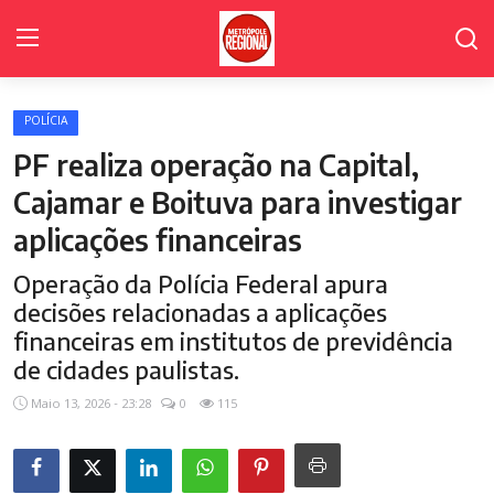
POLÍCIA
Home Page
PF realiza operação na Capital,
Poder Legislativo de Cajamar
Cajamar e Boituva para investigar
aplicações financeiras
Cidades
Operação da Polícia Federal apura
Fale Conosco
decisões relacionadas a aplicações
Polícia
financeiras em institutos de previdência
de cidades paulistas.
Política
Maio 13, 2026 - 23:28
0
115
Galeria de Fotos