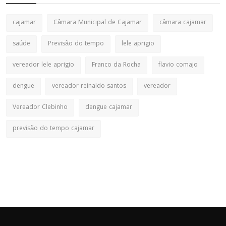
cajamar
Câmara Municipal de Cajamar
câmara cajamar
saúde
Previsão do tempo
lele aprigio
vereador lele aprigio
Franco da Rocha
flavio comajo
dengue
vereador reinaldo santos
vereador
Vereador Clebinho
dengue cajamar
previsão do tempo cajamar