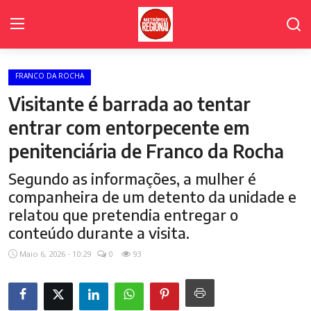
FRANCO DA ROCHA
Home Page
Visitante é barrada ao tentar
Fale Conosco
entrar com entorpecente em
penitenciária de Franco da Rocha
Polícia
Segundo as informações, a mulher é
Política
companheira de um detento da unidade e
Poder Legislativo de Cajamar
relatou que pretendia entregar o
conteúdo durante a visita.
Cidades
Maio 6, 2026 - 10:29
0
93
Galeria de Fotos