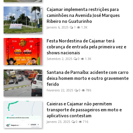
Cajamar implementa restrições para
caminhões na Avenida José Marques
Ribeiro no Guaturinho
Janeiro 6, 2025
1
1.3K
Festa Nordestina de Cajamar terá
cobrança de entrada pela primeira vez e
shows nacionais
Setembro 2, 2025
0
1.3K
Santana de Parnaíba: acidente com carro
deixa homem morto e outro gravemente
ferido
Fevereiro 22, 2025
0
786
Caieiras e Cajamar não permitem
transporte de passageiros em moto e
aplicativos contestam
Janeiro 23, 2025
0
716