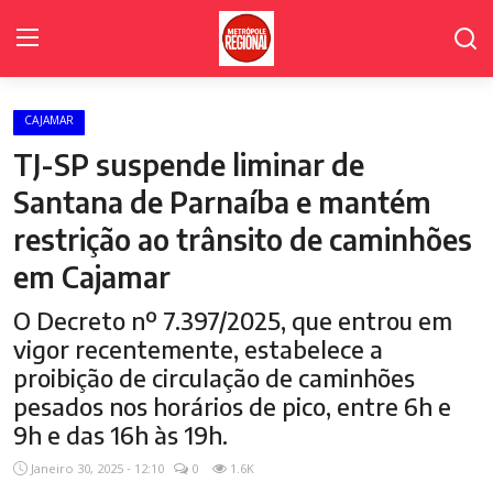
CAJAMAR
Home Page
TJ-SP suspende liminar de
Poder Legislativo de Cajamar
Santana de Parnaíba e mantém
restrição ao trânsito de caminhões
Cidades
em Cajamar
Fale Conosco
O Decreto nº 7.397/2025, que entrou em
Polícia
vigor recentemente, estabelece a
proibição de circulação de caminhões
Política
pesados nos horários de pico, entre 6h e
Galeria de Fotos
9h e das 16h às 19h.
Janeiro 30, 2025 - 12:10
0
1.6K