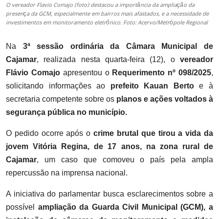
O vereador Flavio Comajo (foto) destacou a importância da ampliação da
presença da GCM, especialmente em bairros mais afastados, e a necessidade de
investimentos em monitoramento eletrônico. Foto: Acervo/Metrópole Regional
Na
3ª sessão ordinária da Câmara Municipal de
Cajamar
, realizada nesta quarta-feira (12), o
vereador
Flávio Comajo
apresentou o
Requerimento nº 098/2025
,
solicitando informações ao
prefeito
Kauan Berto
e à
secretaria competente sobre os
planos e ações voltados à
segurança pública no município
.
O pedido ocorre após o
crime brutal que tirou a vida da
jovem Vitória Regina, de 17 anos, na zona rural de
Cajamar
, um caso que comoveu o país pela ampla
repercussão na imprensa nacional.
A iniciativa do parlamentar busca esclarecimentos sobre
a
possível
ampliação da Guarda Civil Municipal (GCM), a