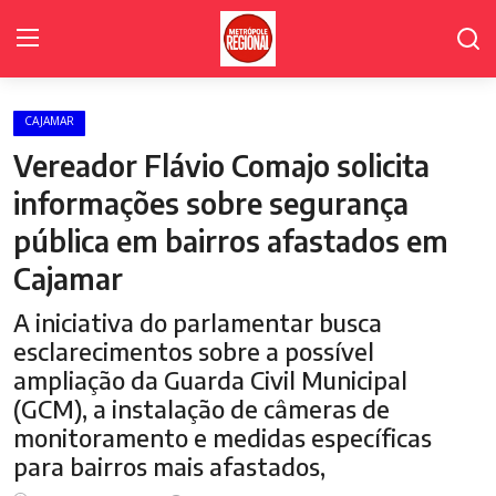
CAJAMAR
Home Page
Vereador Flávio Comajo solicita
Fale Conosco
informações sobre segurança
pública em bairros afastados em
Polícia
Cajamar
Política
A iniciativa do parlamentar busca
Poder Legislativo de Cajamar
esclarecimentos sobre a possível
ampliação da Guarda Civil Municipal
Cidades
(GCM), a instalação de câmeras de
Galeria de Fotos
monitoramento e medidas específicas
para bairros mais afastados,