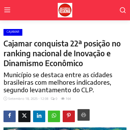
CAJAMAR
Home Page
Cajamar conquista 22ª posição no
Fale Conosco
ranking nacional de Inovação e
Dinamismo Econômico
Polícia
Município se destaca entre as cidades
Política
brasileiras com melhores indicadores,
Poder Legislativo de Cajamar
segundo levantamento do CLP.
Setembro 18, 2025 - 12:08
0
164
Cidades
Galeria de Fotos