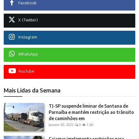
Facebook
X (Twitter)
Instagram
WhatsApp
YouTube
Mais Lidas da Semana
TJ-SP suspende liminar de Santana de
Parnaíba e mantém restrição ao trânsito
de caminhões em
Janeiro 30, 2025
0
1.6K
Cajamar implementa restrições para