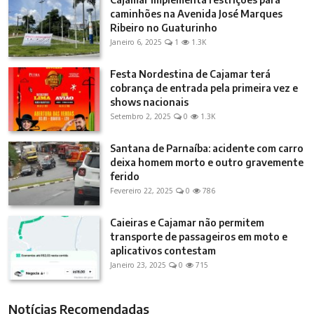
caminhões na Avenida José Marques
Ribeiro no Guaturinho
Janeiro 6, 2025
1
1.3K
Festa Nordestina de Cajamar terá
cobrança de entrada pela primeira vez e
shows nacionais
Setembro 2, 2025
0
1.3K
Santana de Parnaíba: acidente com carro
deixa homem morto e outro gravemente
ferido
Fevereiro 22, 2025
0
786
Caieiras e Cajamar não permitem
transporte de passageiros em moto e
aplicativos contestam
Janeiro 23, 2025
0
715
Notícias Recomendadas