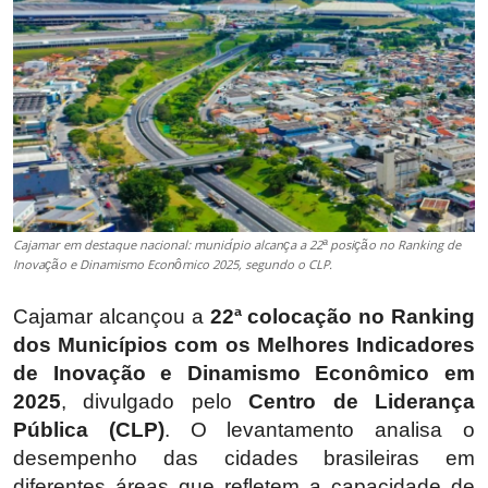
Cajamar em destaque nacional: município alcança a 22ª posição no Ranking de
Inovação e Dinamismo Econômico 2025, segundo o CLP.
Cajamar alcançou a
22ª colocação no Ranking
dos Municípios com os Melhores Indicadores
de Inovação e Dinamismo Econômico em
2025
, divulgado pelo
Centro de Liderança
Pública (CLP)
. O levantamento analisa o
desempenho das cidades brasileiras em
diferentes áreas que refletem a capacidade de