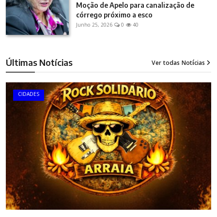
Moção de Apelo para canalização de
córrego próximo a esco
Junho 25, 2026
0
40
Últimas Notícias
Ver todas Notícias
12
CIDADES