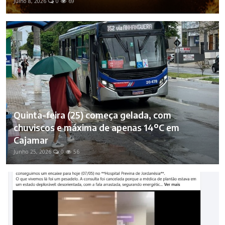
Julho 8, 2026
0
69
Quinta-feira (25) começa gelada, com
chuviscos e máxima de apenas 14ºC em
Cajamar
Junho 25, 2026
0
56