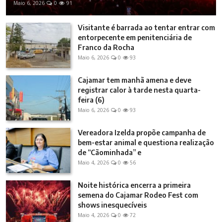
Maio 6, 2026
0
91
Visitante é barrada ao tentar entrar com
entorpecente em penitenciária de
Franco da Rocha
Maio 6, 2026
0
93
Cajamar tem manhã amena e deve
registrar calor à tarde nesta quarta-
feira (6)
Maio 6, 2026
0
93
Vereadora Izelda propõe campanha de
bem-estar animal e questiona realização
de “Cãominhada” e
Maio 4, 2026
0
56
Noite histórica encerra a primeira
semena do Cajamar Rodeo Fest com
shows inesquecíveis
Maio 4, 2026
0
72