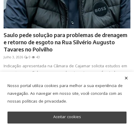
Saulo pede solução para problemas de drenagem
e retorno de esgoto na Rua Silvério Augusto
Tavares no Polvilho
Julho 3, 2026
0
43
Indicação apresentada na Câmara de Cajamar solicita estudos em
parceria com a Sabesp para resolver transtornos enfrentados por
moradores da Rua Silvério Augusto Tavares
Nosso portal utiliza cookies para melhor a sua experiência de
navegação. Ao navegar em nosso site, você concorda com as
PODER LEGISLATIVO DE CAJAMAR
nossas políticas de privacidade.
Aceitar cookies