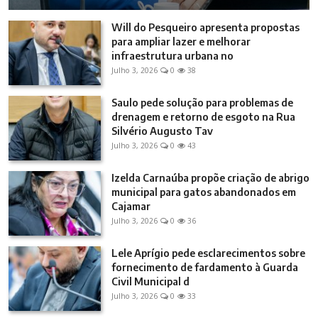
Will do Pesqueiro apresenta propostas
para ampliar lazer e melhorar
infraestrutura urbana no
Julho 3, 2026
0
38
Saulo pede solução para problemas de
drenagem e retorno de esgoto na Rua
Silvério Augusto Tav
Julho 3, 2026
0
43
Izelda Carnaúba propõe criação de abrigo
municipal para gatos abandonados em
Cajamar
Julho 3, 2026
0
36
Lele Aprígio pede esclarecimentos sobre
fornecimento de fardamento à Guarda
Civil Municipal d
Julho 3, 2026
0
33