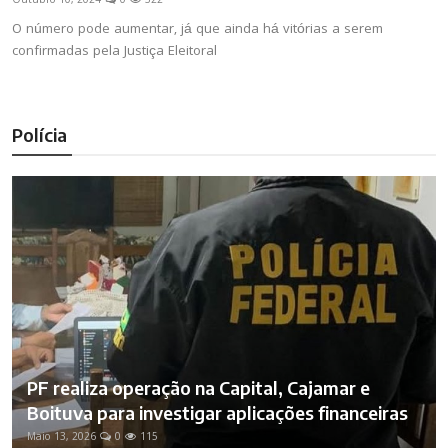
Outubro 10, 2024
0
322
O número pode aumentar, já que ainda há vitórias a serem
confirmadas pela Justiça Eleitoral
Polícia
PF realiza operação na Capital, Cajamar e
Boituva para investigar aplicações financeiras
Maio 13, 2026
0
115