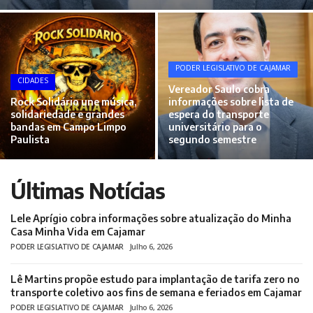
Quinta-feira (25) começa gelada, com chuviscos e máxima de apenas 14ºC em Cajamar
Dr. Vinícius Zago cobra informações sobre fila de espera para exames de tomografia em Cajamar Subtítulo
Vereador Saulo solicita informações sobre empréstimo de equipamentos de mobilidade e apoio hospitalar em Cajamar
PODER LEGISLATIVO DE CAJAMAR
Vereador Lê Martins volta a cobrar melhorias no transporte intermunicipal entre Cajamar e Jundiaí
CIDADES
Vereador Saulo cobra
PF realiza operação na Capital, Cajamar e Boituva para investigar aplicações financeiras
Rock Solidário une música,
informações sobre lista de
Dr. Vinícius Zago solicita informações detalhadas sobre atendimento pediátrico e cirurgias infantis em Cajamar
solidariedade e grandes
espera do transporte
bandas em Campo Limpo
universitário para o
Rock Solidário une música, solidariedade e grandes bandas em Campo Limpo Paulista
Paulista
segundo semestre
Vereador Saulo cobra informações sobre lista de espera do transporte universitário para o segundo semestre
Últimas Notícias
Lele Aprígio cobra informações sobre atualização do Minha
Casa Minha Vida em Cajamar
PODER LEGISLATIVO DE CAJAMAR
Julho 6, 2026
Lê Martins propõe estudo para implantação de tarifa zero no
transporte coletivo aos fins de semana e feriados em Cajamar
PODER LEGISLATIVO DE CAJAMAR
Julho 6, 2026