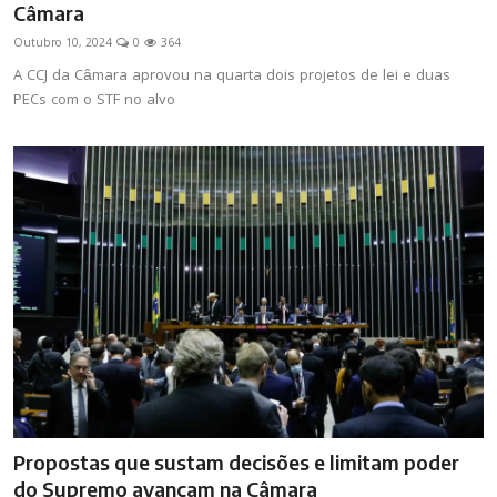
Câmara
Outubro 10, 2024
0
364
A CCJ da Câmara aprovou na quarta dois projetos de lei e duas
PECs com o STF no alvo
Propostas que sustam decisões e limitam poder
do Supremo avançam na Câmara