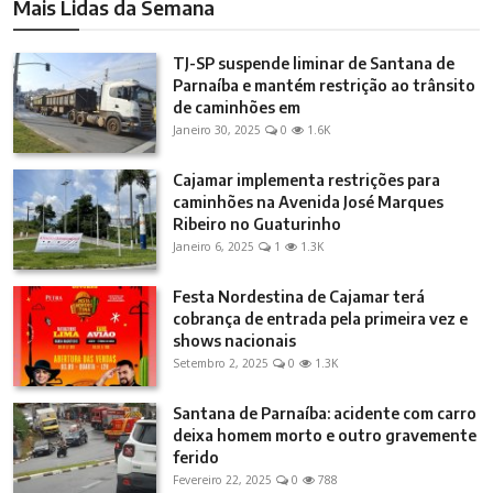
Mais Lidas da Semana
TJ-SP suspende liminar de Santana de
Parnaíba e mantém restrição ao trânsito
de caminhões em
Janeiro 30, 2025
0
1.6K
Cajamar implementa restrições para
caminhões na Avenida José Marques
Ribeiro no Guaturinho
Janeiro 6, 2025
1
1.3K
Festa Nordestina de Cajamar terá
cobrança de entrada pela primeira vez e
shows nacionais
Setembro 2, 2025
0
1.3K
Santana de Parnaíba: acidente com carro
deixa homem morto e outro gravemente
ferido
Fevereiro 22, 2025
0
788