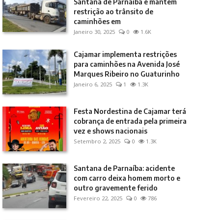
Santana de Parnaíba e mantém
restrição ao trânsito de
caminhões em
Janeiro 30, 2025
0
1.6K
Cajamar implementa restrições
para caminhões na Avenida José
Marques Ribeiro no Guaturinho
Janeiro 6, 2025
1
1.3K
Festa Nordestina de Cajamar terá
cobrança de entrada pela primeira
vez e shows nacionais
Setembro 2, 2025
0
1.3K
Santana de Parnaíba: acidente
com carro deixa homem morto e
outro gravemente ferido
Fevereiro 22, 2025
0
786