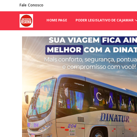
Fale Conosco
HOME PAGE
PODER LEGISLATIVO DE CAJAMAR
Home Page
Poder Legislativo de Cajamar
Cidades
Fale Conosco
Polícia
Política
Galeria de Fotos