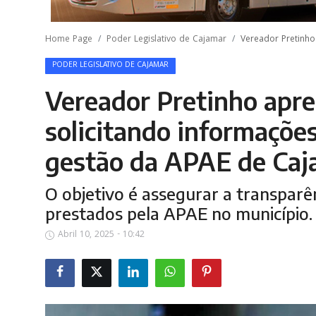
Home Page
Poder Legislativo de Cajamar
Vereador Pretinho
PODER LEGISLATIVO DE CAJAMAR
Vereador Pretinho apr
solicitando informaçõe
gestão da APAE de Caj
O objetivo é assegurar a transparê
prestados pela APAE no município.
Abril 10, 2025 - 10:42