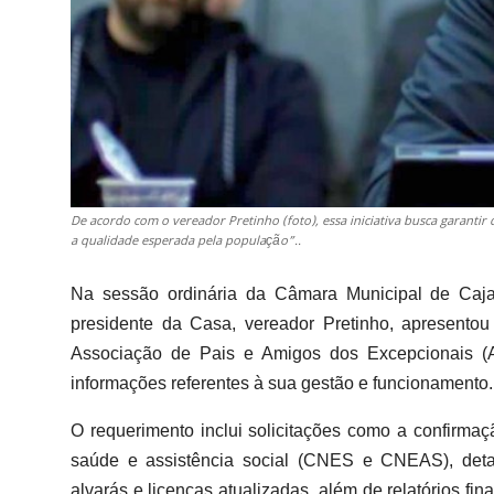
De acordo com o vereador Pretinho (foto), essa iniciativa busca garanti
a qualidade esperada pela população”..
Na sessão ordinária da Câmara Municipal de Cajama
presidente da Casa, vereador Pretinho, apresentou
Associação de Pais e Amigos dos Excepcionais 
informações referentes à sua gestão e funcionamento.
O requerimento inclui solicitações como a confirmaçã
saúde e assistência social (CNES e CNEAS), detal
alvarás e licenças atualizadas, além de relatórios fi