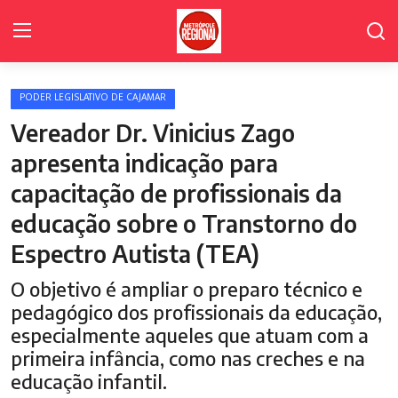
PODER LEGISLATIVO DE CAJAMAR
Home Page
Vereador Dr. Vinicius Zago
Poder Legislativo de Cajamar
apresenta indicação para
capacitação de profissionais da
Cidades
educação sobre o Transtorno do
Fale Conosco
Espectro Autista (TEA)
Polícia
O objetivo é ampliar o preparo técnico e
Política
pedagógico dos profissionais da educação,
especialmente aqueles que atuam com a
Galeria de Fotos
primeira infância, como nas creches e na
educação infantil.