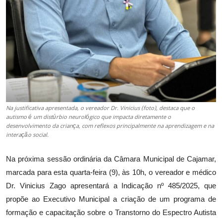
Na justificativa apresentada, o vereador Dr. Vinicius (foto), destaca que o
autismo é um distúrbio neurológico que impacta diretamente o
desenvolvimento da criança, com reflexos principalmente na aprendizagem e na
interação social.
Na próxima sessão ordinária da Câmara Municipal de Cajamar,
marcada para esta quarta-feira (9), às 10h, o vereador e médico
Dr. Vinicius Zago apresentará a Indicação nº 485/2025, que
propõe ao Executivo Municipal a criação de um programa de
formação e capacitação sobre o Transtorno do Espectro Autista