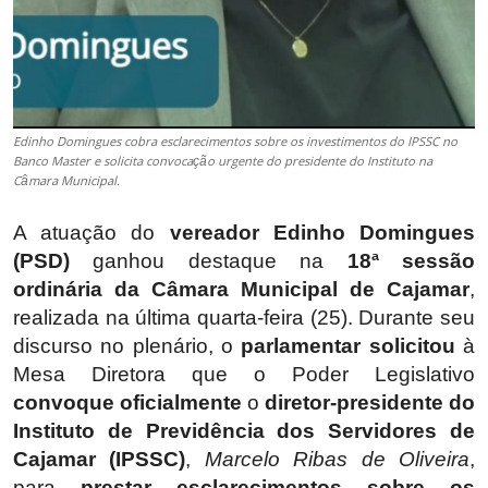
Edinho Domingues cobra esclarecimentos sobre os investimentos do IPSSC no
Banco Master e solicita convocação urgente do presidente do Instituto na
Câmara Municipal.
A atuação do
vereador Edinho Domingues
(PSD)
ganhou destaque na
18ª sessão
ordinária da Câmara Municipal de Cajamar
,
realizada na última quarta-feira (25). Durante seu
discurso no plenário, o
parlamentar solicitou
à
Mesa Diretora que o Poder Legislativo
convoque oficialmente
o
diretor-presidente do
Instituto de Previdência dos Servidores de
Cajamar (IPSSC)
,
Marcelo Ribas de Oliveira
,
para
prestar esclarecimentos
sobre os