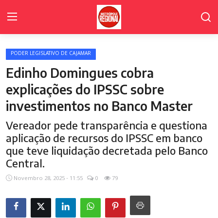
PODER LEGISLATIVO DE CAJAMAR
Home Page
Edinho Domingues cobra
Cidades
explicações do IPSSC sobre
investimentos no Banco Master
Fale Conosco
Vereador pede transparência e questiona
Polícia
aplicação de recursos do IPSSC em banco
Política
que teve liquidação decretada pelo Banco
Central.
Poder Legislativo de Cajamar
Novembro 28, 2025 - 11:55
0
79
Galeria de Fotos