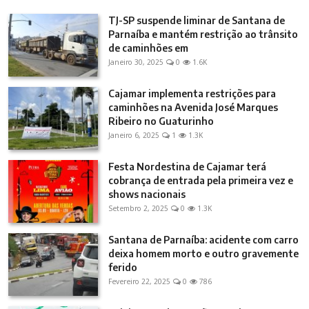
TJ-SP suspende liminar de Santana de
Parnaíba e mantém restrição ao trânsito
de caminhões em
Janeiro 30, 2025
0
1.6K
Cajamar implementa restrições para
caminhões na Avenida José Marques
Ribeiro no Guaturinho
Janeiro 6, 2025
1
1.3K
Festa Nordestina de Cajamar terá
cobrança de entrada pela primeira vez e
shows nacionais
Setembro 2, 2025
0
1.3K
Santana de Parnaíba: acidente com carro
deixa homem morto e outro gravemente
ferido
Fevereiro 22, 2025
0
786