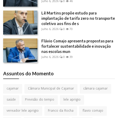
Julho 6, 2026
0
46
Lê Martins propõe estudo para
implantação de tarifa zero no transporte
coletivo aos fins de s
Julho 6, 2026
0
70
Flávio Comajo apresenta propostas para
fortalecer sustentabilidade e inovação
nas escolas mun
Julho 6, 2026
0
39
Assuntos do Momento
cajamar
Câmara Municipal de Cajamar
câmara cajamar
saúde
Previsão do tempo
lele aprigio
vereador lele aprigio
Franco da Rocha
flavio comajo