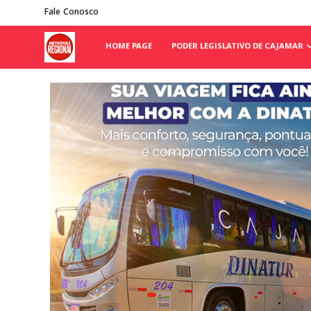
Fale Conosco
HOME PAGE
PODER LEGISLATIVO DE CAJAMAR
Home Page
Poder Legislativo de Cajamar
Cidades
Fale Conosco
Polícia
Política
Galeria de Fotos