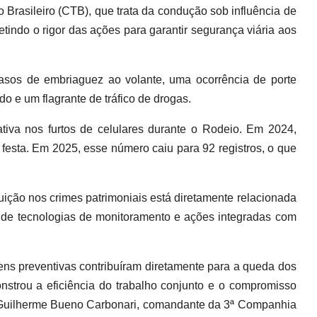
o Brasileiro (CTB), que trata da condução sob influência de
letindo o rigor das ações para garantir segurança viária aos
 casos de embriaguez ao volante, uma ocorrência de porte
do e um flagrante de tráfico de drogas.
ativa nos furtos de celulares durante o Rodeio. Em 2024,
 festa. Em 2025, esse número caiu para 92 registros, o que
ção nos crimes patrimoniais está diretamente relacionada
ão de tecnologias de monitoramento e ações integradas com
gens preventivas contribuíram diretamente para a queda dos
strou a eficiência do trabalho conjunto e o compromisso
 Guilherme Bueno Carbonari, comandante da 3ª Companhia