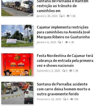
Santana de Parnaíba e mantém
restrição ao trânsito de
caminhões em
Janeiro 30, 2025
0
1.6K
Cajamar implementa restrições
para caminhões na Avenida José
Marques Ribeiro no Guaturinho
Janeiro 6, 2025
1
1.3K
Festa Nordestina de Cajamar terá
cobrança de entrada pela primeira
vez e shows nacionais
Setembro 2, 2025
0
1.3K
Santana de Parnaíba: acidente
com carro deixa homem morto e
outro gravemente ferido
Fevereiro 22, 2025
0
786