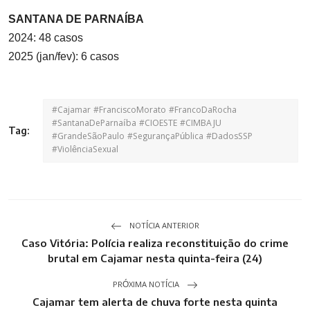
SANTANA DE PARNAÍBA
2024: 48 casos
2025 (jan/fev): 6 casos
#Cajamar #FranciscoMorato #FrancoDaRocha
#SantanaDeParnaíba #CIOESTE #CIMBAJU
Tag:
#GrandeSãoPaulo #SegurançaPública #DadosSSP
#ViolênciaSexual
NOTÍCIA ANTERIOR
Caso Vitória: Polícia realiza reconstituição do crime
brutal em Cajamar nesta quinta-feira (24)
PRÓXIMA NOTÍCIA
Cajamar tem alerta de chuva forte nesta quinta