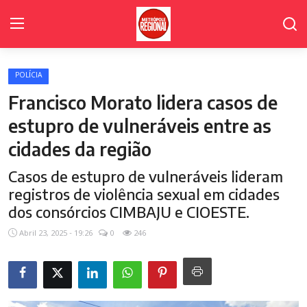
POLÍCIA
Home Page
Francisco Morato lidera casos de
Poder Legislativo de Cajamar
estupro de vulneráveis entre as
cidades da região
Cidades
Casos de estupro de vulneráveis lideram
Fale Conosco
registros de violência sexual em cidades
Polícia
dos consórcios CIMBAJU e CIOESTE.
Abril 23, 2025 - 19:26
0
246
Política
Galeria de Fotos