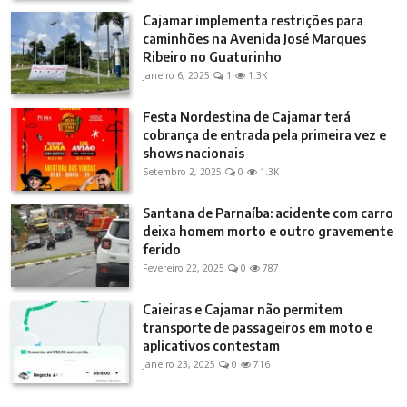
Cajamar implementa restrições para
caminhões na Avenida José Marques
Ribeiro no Guaturinho
Janeiro 6, 2025
1
1.3K
Festa Nordestina de Cajamar terá
cobrança de entrada pela primeira vez e
shows nacionais
Setembro 2, 2025
0
1.3K
Santana de Parnaíba: acidente com carro
deixa homem morto e outro gravemente
ferido
Fevereiro 22, 2025
0
787
Caieiras e Cajamar não permitem
transporte de passageiros em moto e
aplicativos contestam
Janeiro 23, 2025
0
716