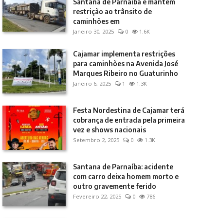
Santana de Parnaíba e mantém
restrição ao trânsito de
caminhões em
Janeiro 30, 2025
0
1.6K
Cajamar implementa restrições
para caminhões na Avenida José
Marques Ribeiro no Guaturinho
Janeiro 6, 2025
1
1.3K
Festa Nordestina de Cajamar terá
cobrança de entrada pela primeira
vez e shows nacionais
Setembro 2, 2025
0
1.3K
Santana de Parnaíba: acidente
com carro deixa homem morto e
outro gravemente ferido
Fevereiro 22, 2025
0
786