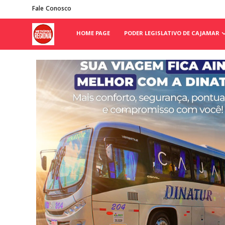
Fale Conosco
HOME PAGE
PODER LEGISLATIVO DE CAJAMAR
Home Page
Poder Legislativo de Cajamar
Cidades
Fale Conosco
Polícia
Política
Galeria de Fotos