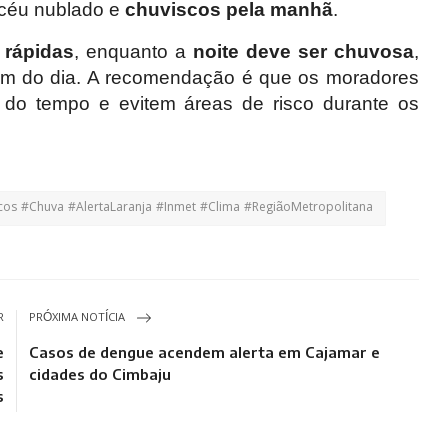
 céu nublado e
chuviscos pela manhã
.
 rápidas
, enquanto a
noite deve ser chuvosa
,
 fim do dia. A recomendação é que os moradores
do tempo e evitem áreas de risco durante os
os #Chuva #AlertaLaranja #Inmet #Clima #RegiãoMetropolitana
R
PRÓXIMA NOTÍCIA
e
Casos de dengue acendem alerta em Cajamar e
s
cidades do Cimbaju
s