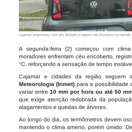
Cajamar amanheceu com céu fechado e registro de chuviscos na manhã de
A segunda-feira (2) começou com clim
moradores enfrentam céu encoberto, regist
°C, reforçando a sensação de tempo instável
Cajamar e cidades da região seguem
Meteorologia (Inmet)
para a possibilidade
variar entre
10 mm por hora ou até 50 mm
que exige atenção redobrada da populaçã
alagamentos e quedas de árvores.
Ao longo do dia, os termômetros devem osc
mantendo o clima ameno, porém úmido. D