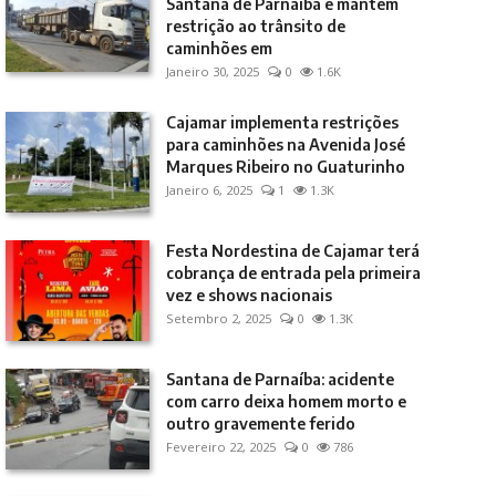
Santana de Parnaíba e mantém
restrição ao trânsito de
caminhões em
Janeiro 30, 2025
0
1.6K
Cajamar implementa restrições
para caminhões na Avenida José
Marques Ribeiro no Guaturinho
Janeiro 6, 2025
1
1.3K
Festa Nordestina de Cajamar terá
cobrança de entrada pela primeira
vez e shows nacionais
Setembro 2, 2025
0
1.3K
Santana de Parnaíba: acidente
com carro deixa homem morto e
outro gravemente ferido
Fevereiro 22, 2025
0
786