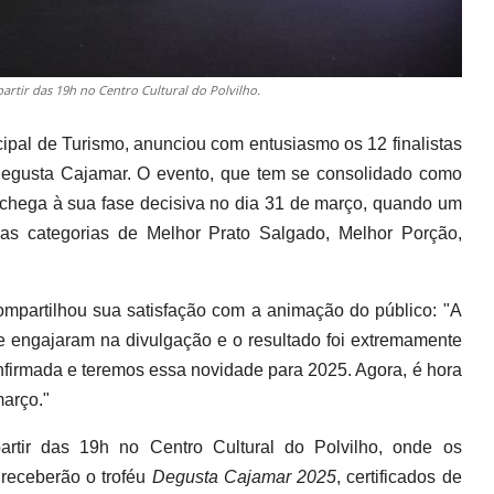
artir das 19h no Centro Cultural do Polvilho.
cipal de Turismo, anunciou com entusiasmo os 12 finalistas
 Degusta Cajamar. O evento, que tem se consolidado como
chega à sua fase decisiva no dia 31 de março, quando um
 nas categorias de Melhor Prato Salgado, Melhor Porção,
ompartilhou sua satisfação com a animação do público: "A
 se engajaram na divulgação e o resultado foi extremamente
confirmada e teremos essa novidade para 2025. Agora, é hora
março."
rtir das 19h no Centro Cultural do Polvilho, onde os
 receberão o troféu
Degusta Cajamar 2025
, certificados de