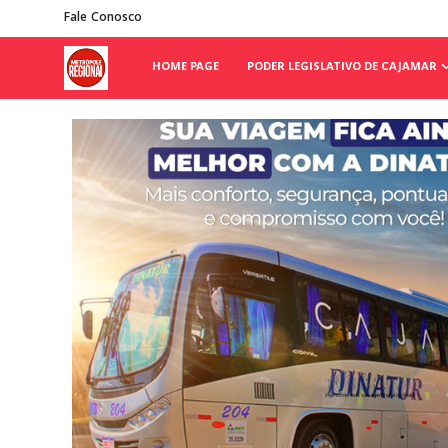
Fale Conosco
HOME PAGE
PODER LEGISLATIVO DE CAJAMAR
Home Page
Poder Legislativo de Cajamar
Cidades
Fale Conosco
Polícia
Política
Galeria de Fotos