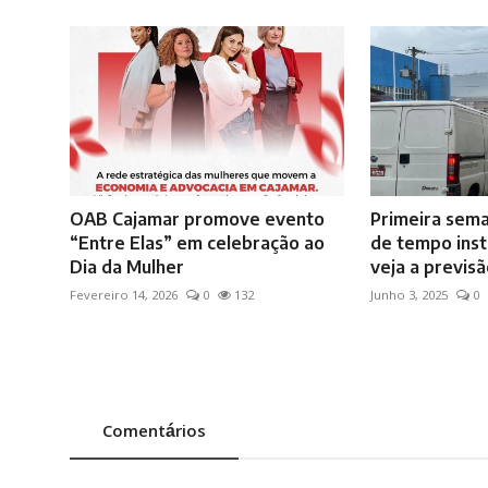
OAB Cajamar promove evento
Primeira sema
“Entre Elas” em celebração ao
de tempo inst
Dia da Mulher
veja a previsã
Fevereiro 14, 2026
0
132
Junho 3, 2025
0
Comentários