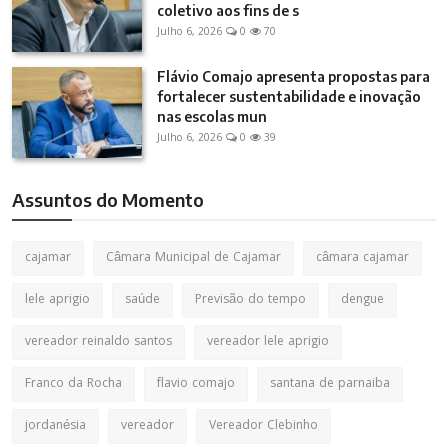
coletivo aos fins de s
Julho 6, 2026
0
70
Flávio Comajo apresenta propostas para
fortalecer sustentabilidade e inovação
nas escolas mun
Julho 6, 2026
0
39
Assuntos do Momento
cajamar
Câmara Municipal de Cajamar
câmara cajamar
lele aprigio
saúde
Previsão do tempo
dengue
vereador reinaldo santos
vereador lele aprigio
Franco da Rocha
flavio comajo
santana de parnaiba
jordanésia
vereador
Vereador Clebinho