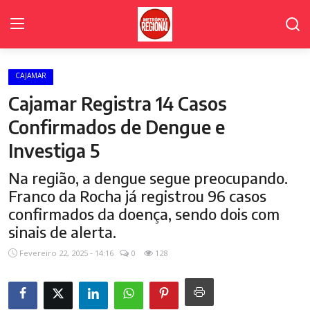
CAJAMAR
Home Page
Cajamar Registra 14 Casos
Poder Legislativo de Cajamar
Confirmados de Dengue e
Investiga 5
Cidades
Na região, a dengue segue preocupando.
Fale Conosco
Franco da Rocha já registrou 96 casos
Polícia
confirmados da doença, sendo dois com
sinais de alerta.
Política
Fevereiro 22, 2025 - 14:16
0
128
Galeria de Fotos