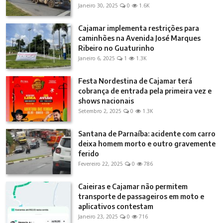
Janeiro 30, 2025
0
1.6K
Cajamar implementa restrições para
caminhões na Avenida José Marques
Ribeiro no Guaturinho
Janeiro 6, 2025
1
1.3K
Festa Nordestina de Cajamar terá
cobrança de entrada pela primeira vez e
shows nacionais
Setembro 2, 2025
0
1.3K
Santana de Parnaíba: acidente com carro
deixa homem morto e outro gravemente
ferido
Fevereiro 22, 2025
0
786
Caieiras e Cajamar não permitem
transporte de passageiros em moto e
aplicativos contestam
Janeiro 23, 2025
0
716