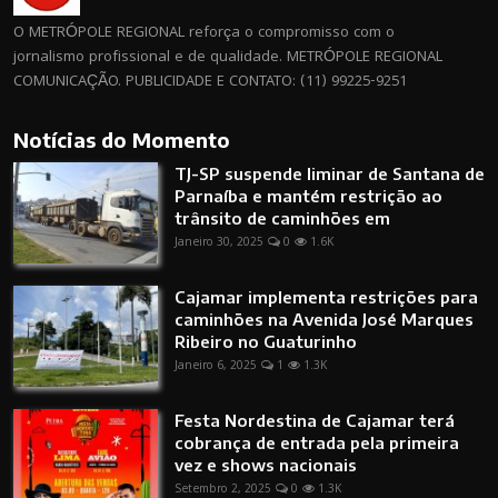
O METRÓPOLE REGIONAL reforça o compromisso com o
jornalismo profissional e de qualidade. METRÓPOLE REGIONAL
COMUNICAÇÃO. PUBLICIDADE E CONTATO: (11) 99225-9251
Notícias do Momento
TJ-SP suspende liminar de Santana de
Parnaíba e mantém restrição ao
trânsito de caminhões em
Janeiro 30, 2025
0
1.6K
Cajamar implementa restrições para
caminhões na Avenida José Marques
Ribeiro no Guaturinho
Janeiro 6, 2025
1
1.3K
Festa Nordestina de Cajamar terá
cobrança de entrada pela primeira
vez e shows nacionais
Setembro 2, 2025
0
1.3K