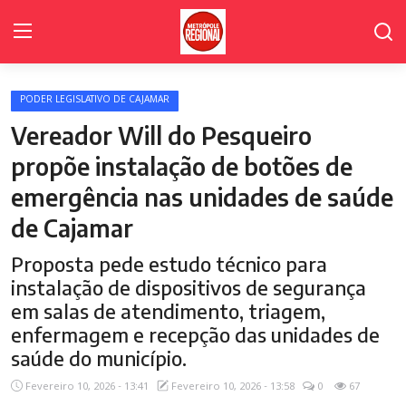
PODER LEGISLATIVO DE CAJAMAR
Home Page
Vereador Will do Pesqueiro
Poder Legislativo de Cajamar
propõe instalação de botões de
emergência nas unidades de saúde
Cidades
de Cajamar
Fale Conosco
Proposta pede estudo técnico para
Polícia
instalação de dispositivos de segurança
em salas de atendimento, triagem,
Política
enfermagem e recepção das unidades de
Galeria de Fotos
saúde do município.
Fevereiro 10, 2026 - 13:41
Fevereiro 10, 2026 - 13:58
0
67