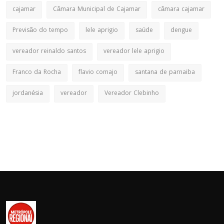
cajamar
Câmara Municipal de Cajamar
câmara cajamar
Previsão do tempo
lele aprigio
saúde
dengue
vereador reinaldo santos
vereador lele aprigio
Franco da Rocha
flavio comajo
santana de parnaiba
jordanésia
vereador
Vereador Clebinho