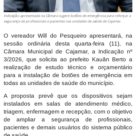
Indicação apresentada na Câmara sugere botões de emergência para reforçar a
segurança de profissionais e pacientes nas unidades de saúde de Cajamar.
O vereador
Will do Pesqueiro
apresentará, na
sessão ordinária desta quarta-feira (11), na
Câmara Municipal de
Cajamar
, a Indicação nº
3/2026, que solicita ao prefeito
Kauãn Berto
a
realização de estudo técnico e orçamentário
para a instalação de botões de emergência em
todas as unidades de saúde do município.
A proposta prevê que os dispositivos sejam
instalados em salas de atendimento médico,
triagem, enfermagem e recepção, com o objetivo
de ampliar a segurança de profissionais,
pacientes e demais usuários do sistema público
de saúde.