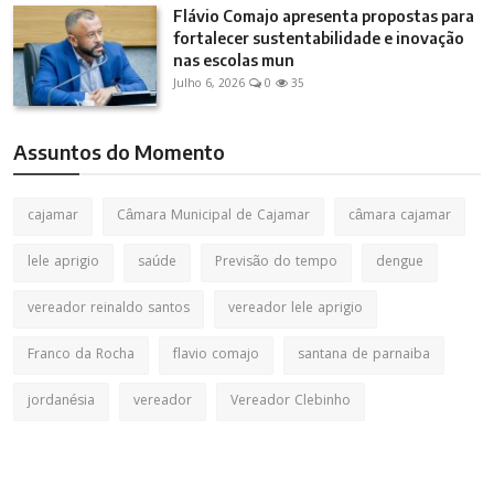
Flávio Comajo apresenta propostas para
fortalecer sustentabilidade e inovação
nas escolas mun
Julho 6, 2026
0
35
Assuntos do Momento
cajamar
Câmara Municipal de Cajamar
câmara cajamar
lele aprigio
saúde
Previsão do tempo
dengue
vereador reinaldo santos
vereador lele aprigio
Franco da Rocha
flavio comajo
santana de parnaiba
jordanésia
vereador
Vereador Clebinho