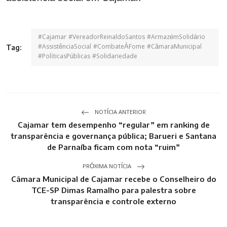
#Cajamar #VereadorReinaldoSantos #ArmazémSolidário
#AssistênciaSocial #CombateÀFome #CâmaraMunicipal
Tag:
#PolíticasPúblicas #Solidariedade
NOTÍCIA ANTERIOR
Cajamar tem desempenho “regular” em ranking de
transparência e governança pública; Barueri e Santana
de Parnaíba ficam com nota “ruim”
PRÓXIMA NOTÍCIA
Câmara Municipal de Cajamar recebe o Conselheiro do
TCE-SP Dimas Ramalho para palestra sobre
transparência e controle externo