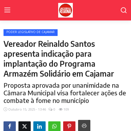
PODER LEGISLATIVO DE CAJAMAR
Home Page
Vereador Reinaldo Santos
Poder Legislativo de Cajamar
apresenta indicação para
implantação do Programa
Cidades
Armazém Solidário em Cajamar
Fale Conosco
Proposta aprovada por unanimidade na
Polícia
Câmara Municipal visa fortalecer ações de
combate à fome no município
Política
Outubro 15, 2025 - 13:46
0
109
Galeria de Fotos