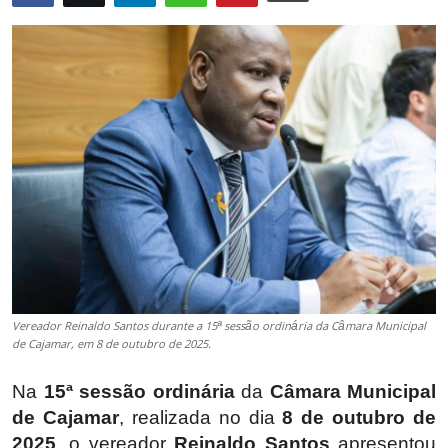
Vereador Reinaldo Santos durante a 15ª sessão ordinária da Câmara Municipal
de Cajamar, em 8 de outubro de 2025.
Na
15ª sessão ordinária
da
Câmara Municipal
de Cajamar
, realizada no dia
8 de outubro de
2025
, o vereador
Reinaldo Santos
apresentou