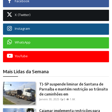
Facebook
X (Twitter)
Instagram
WhatsApp
YouTube
Mais Lidas da Semana
TJ-SP suspende liminar de Santana de
Parnaíba e mantém restrição ao trânsito
de caminhões em
Janeiro 30, 2025
0
1.6K
Cajamar implementa restrições para