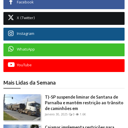
Facebook
X (Twitter)
Instagram
WhatsApp
YouTube
Mais Lidas da Semana
TJ-SP suspende liminar de Santana de
Parnaíba e mantém restrição ao trânsito
de caminhões em
Janeiro 30, 2025
0
1.6K
Cajamar implementa restrições para