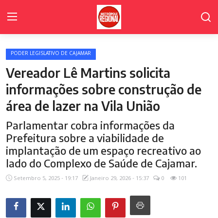
PODER LEGISLATIVO DE CAJAMAR
Home Page
Vereador Lê Martins solicita
Poder Legislativo de Cajamar
informações sobre construção de
área de lazer na Vila União
Cidades
Parlamentar cobra informações da
Fale Conosco
Prefeitura sobre a viabilidade de
Polícia
implantação de um espaço recreativo ao
lado do Complexo de Saúde de Cajamar.
Política
Setembro 5, 2025 - 19:17
Janeiro 29, 2026 - 15:37
0
101
Galeria de Fotos