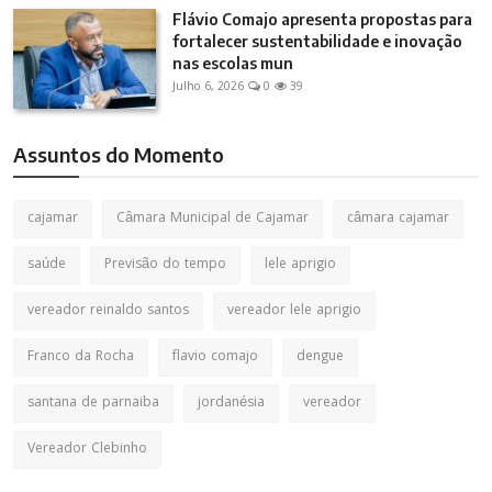
Flávio Comajo apresenta propostas para
fortalecer sustentabilidade e inovação
nas escolas mun
Julho 6, 2026
0
39
Assuntos do Momento
cajamar
Câmara Municipal de Cajamar
câmara cajamar
saúde
Previsão do tempo
lele aprigio
vereador reinaldo santos
vereador lele aprigio
Franco da Rocha
flavio comajo
dengue
santana de parnaiba
jordanésia
vereador
Vereador Clebinho