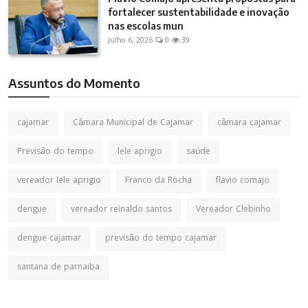
fortalecer sustentabilidade e inovação
nas escolas mun
Julho 6, 2026
0
39
Assuntos do Momento
cajamar
Câmara Municipal de Cajamar
câmara cajamar
Previsão do tempo
lele aprigio
saúde
vereador lele aprigio
Franco da Rocha
flavio comajo
dengue
vereador reinaldo santos
Vereador Clebinho
dengue cajamar
previsão do tempo cajamar
santana de parnaiba