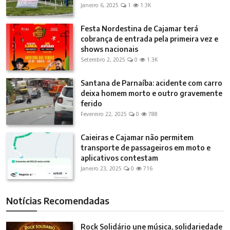
Janeiro 6, 2025
1
1.3K
Festa Nordestina de Cajamar terá
cobrança de entrada pela primeira vez e
shows nacionais
Setembro 2, 2025
0
1.3K
Santana de Parnaíba: acidente com carro
deixa homem morto e outro gravemente
ferido
Fevereiro 22, 2025
0
788
Caieiras e Cajamar não permitem
transporte de passageiros em moto e
aplicativos contestam
Janeiro 23, 2025
0
716
Notícias Recomendadas
Rock Solidário une música, solidariedade