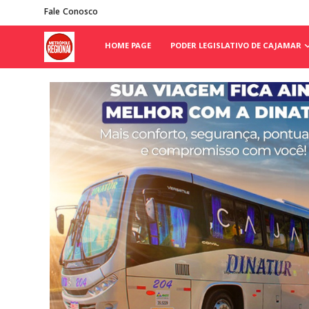
Fale Conosco
HOME PAGE
PODER LEGISLATIVO DE CAJAMAR
Home Page
Poder Legislativo de Cajamar
Cidades
Fale Conosco
Polícia
Política
Galeria de Fotos