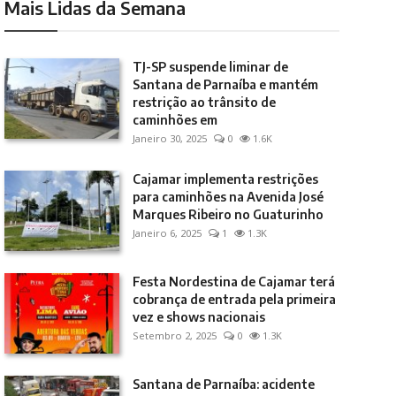
Mais Lidas da Semana
TJ-SP suspende liminar de
Santana de Parnaíba e mantém
restrição ao trânsito de
caminhões em
Janeiro 30, 2025
0
1.6K
Cajamar implementa restrições
para caminhões na Avenida José
Marques Ribeiro no Guaturinho
Janeiro 6, 2025
1
1.3K
Festa Nordestina de Cajamar terá
cobrança de entrada pela primeira
vez e shows nacionais
Setembro 2, 2025
0
1.3K
Santana de Parnaíba: acidente