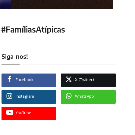
 #FamíliasAtípicas
Siga-nos!
Facebook
X (Twitter)
Instagram
WhatsApp
YouTube