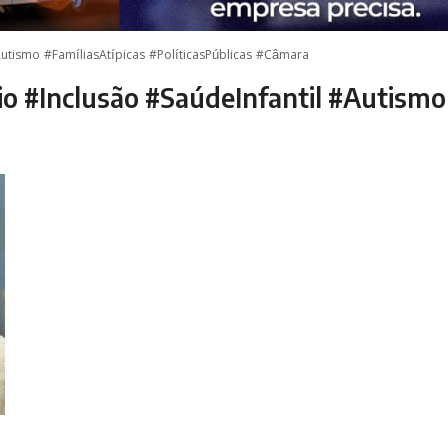
utismo #FamíliasAtípicas #PolíticasPúblicas #Câmara
o #Inclusão #SaúdeInfantil #Autismo