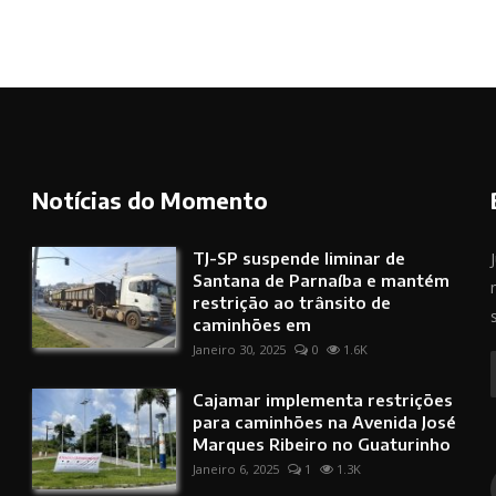
Notícias do Momento
TJ-SP suspende liminar de
Santana de Parnaíba e mantém
restrição ao trânsito de
caminhões em
Janeiro 30, 2025
0
1.6K
Cajamar implementa restrições
para caminhões na Avenida José
Marques Ribeiro no Guaturinho
Janeiro 6, 2025
1
1.3K