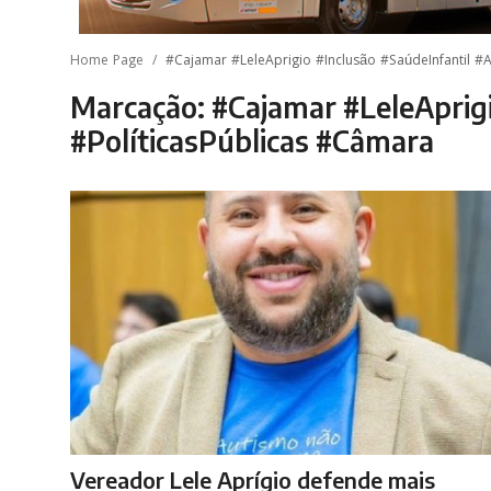
Home Page
#Cajamar #LeleAprigio #Inclusão #SaúdeInfantil #A
Marcação: #Cajamar #LeleAprigi
#PolíticasPúblicas #Câmara
Vereador Lele Aprígio defende mais