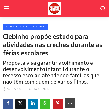
PODER LEGISLATIVO DE CAJAMAR
Home Page
Clebinho propõe estudo para
Poder Legislativo de Cajamar
atividades nas creches durante as
férias escolares
Cidades
Proposta visa garantir acolhimento e
Fale Conosco
desenvolvimento infantil durante o
Polícia
recesso escolar, atendendo famílias que
não têm com quem deixar os filhos.
Política
Maio 5, 2025 - 13:46
0
87
Galeria de Fotos