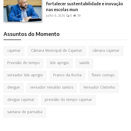
fortalecer sustentabilidade e inovação
nas escolas mun
Julho 6, 2026
0
39
Assuntos do Momento
cajamar
Câmara Municipal de Cajamar
câmara cajamar
Previsão do tempo
lele aprigio
saúde
vereador lele aprigio
Franco da Rocha
flavio comajo
dengue
vereador reinaldo santos
Vereador Clebinho
dengue cajamar
previsão do tempo cajamar
santana de parnaiba