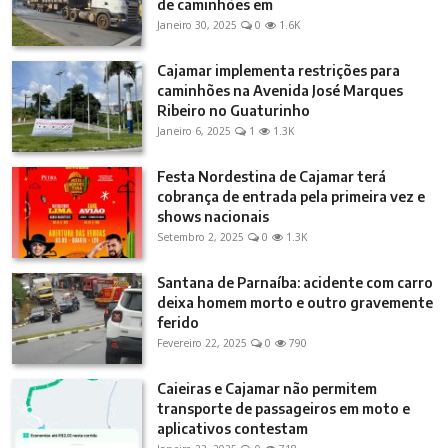
de caminhões em
Janeiro 30, 2025
0
1.6K
Cajamar implementa restrições para
caminhões na Avenida José Marques
Ribeiro no Guaturinho
Janeiro 6, 2025
1
1.3K
Festa Nordestina de Cajamar terá
cobrança de entrada pela primeira vez e
shows nacionais
Setembro 2, 2025
0
1.3K
Santana de Parnaíba: acidente com carro
deixa homem morto e outro gravemente
ferido
Fevereiro 22, 2025
0
790
Caieiras e Cajamar não permitem
transporte de passageiros em moto e
aplicativos contestam