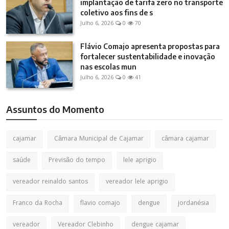
implantação de tarifa zero no transporte
coletivo aos fins de s
Julho 6, 2026
0
70
Flávio Comajo apresenta propostas para
fortalecer sustentabilidade e inovação
nas escolas mun
Julho 6, 2026
0
41
Assuntos do Momento
cajamar
Câmara Municipal de Cajamar
câmara cajamar
saúde
Previsão do tempo
lele aprigio
vereador reinaldo santos
vereador lele aprigio
Franco da Rocha
flavio comajo
dengue
jordanésia
vereador
Vereador Clebinho
dengue cajamar