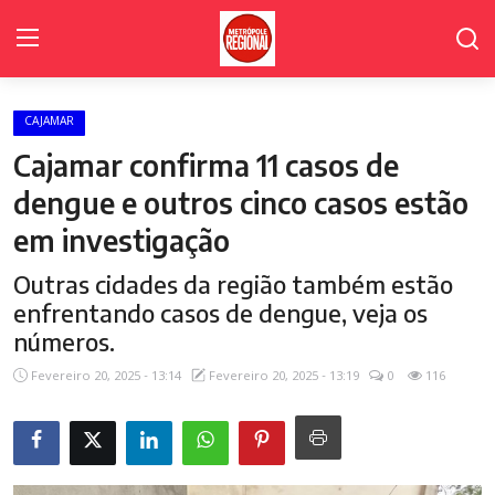
CAJAMAR
Home Page
Cajamar confirma 11 casos de
Cidades
dengue e outros cinco casos estão
em investigação
Fale Conosco
Outras cidades da região também estão
Polícia
enfrentando casos de dengue, veja os
Política
números.
Fevereiro 20, 2025 - 13:14
Fevereiro 20, 2025 - 13:19
0
116
Poder Legislativo de Cajamar
Galeria de Fotos