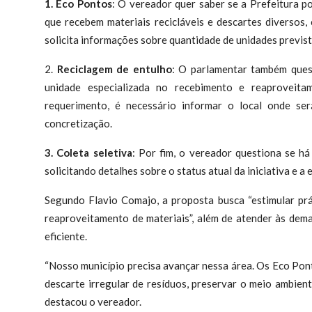
1.
Eco Pontos
:
O vereador quer saber se a Prefeitura po
que recebem materiais recicláveis e descartes diversos,
solicita informações sobre
quantidade de unidades previs
2.
Reciclagem de entulho
:
O parlamentar também quest
unidade especializada no
recebimento e reaproveitam
requerimento, é necessário informar o
local onde se
concretização
.
3.
Coleta seletiva
:
Por fim, o vereador questiona se h
solicitando detalhes sobre o
status atual da iniciativa
e a
e
Segundo Flavio Comajo, a proposta busca “estimular prá
reaproveitamento de materiais”, além de atender às dem
eficiente.
“Nosso município precisa avançar nessa área. Os Eco Pont
descarte irregular de resíduos, preservar o meio ambient
destacou o vereador.