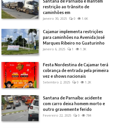
Santana de Parnaíba e mantém
restrição ao trânsito de
caminhões em
Janeiro 30, 2025
0
1.6K
Cajamar implementa restrições
para caminhões na Avenida José
Marques Ribeiro no Guaturinho
Janeiro 6, 2025
1
1.3K
Festa Nordestina de Cajamar terá
cobrança de entrada pela primeira
vez e shows nacionais
Setembro 2, 2025
0
1.2K
Santana de Parnaíba: acidente
com carro deixa homem morto e
outro gravemente ferido
Fevereiro 22, 2025
0
784