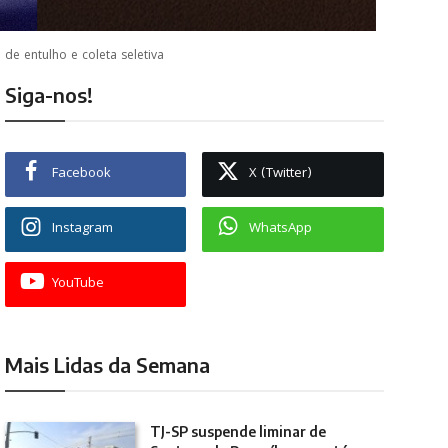
e entulho e coleta seletiva
Siga-nos!
Facebook
X (Twitter)
Instagram
WhatsApp
YouTube
Mais Lidas da Semana
TJ-SP suspende liminar de