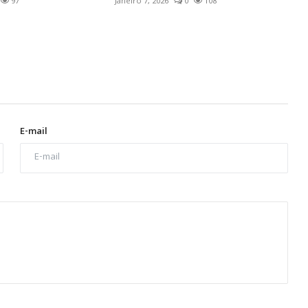
97
Janeiro 7, 2026
0
108
E-mail