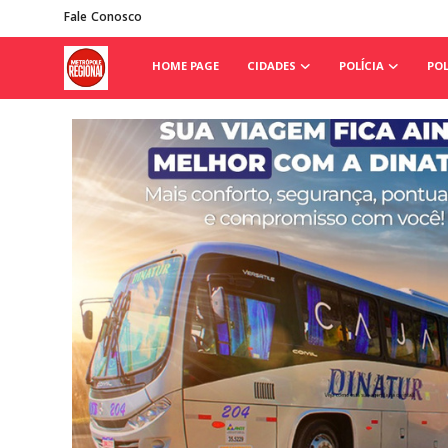
Fale Conosco
HOME PAGE
CIDADES
POLÍCIA
POL
Home Page
Cidades
Fale Conosco
Polícia
Política
Poder Legislativo de Cajamar
Galeria de Fotos